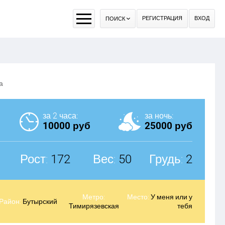
РЕГИСТРАЦИЯ
ВХОД
ПОИСК
а
за 2 часа:
за ночь:
10000 руб
25000 руб
Рост:
172
Вес:
50
Грудь:
2
Метро:
Место:
У меня или у
Район:
Бутырский
Тимирязевская
тебя